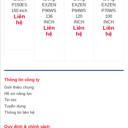
P150ES
EXZEN
EXZEN
EXZEN
150 inch
P96WS
P84WS
P70WS
Liên
136
120
100
hệ
INCH
INCH
INCH
Liên
Liên
Liên
hệ
hệ
hệ
Thông tin công ty
Giới thiệu chung
Hồ sơ năng lực
Tin tức
Tuyển dụng
Thông tin liên hệ
Quy định & chính sách