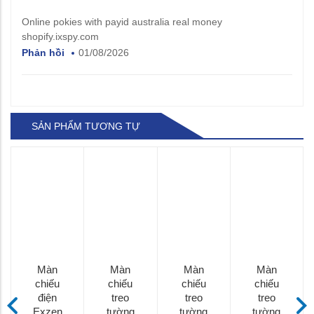
Online pokies with payid australia real money
shopify.ixspy.com
Phản hồi
01/08/2026
SẢN PHẨM TƯƠNG TỰ
Màn
Màn
Màn
Màn
chiếu
chiếu
chiếu
chiếu
điện
treo
treo
treo
Exzen
tường
tường
tường