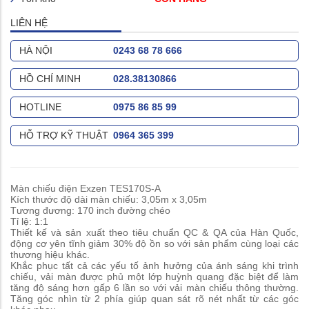
LIÊN HỆ
HÀ NỘI
0243 68 78 666
HỒ CHÍ MINH
028.38130866
HOTLINE
0975 86 85 99
HỖ TRỢ KỸ THUẬT
0964 365 399
Màn chiếu điện Exzen TES170S-A
Kích thước độ dài màn chiếu: 3,05m x 3,05m
Tương đương: 170 inch đường chéo
Tỉ lệ: 1:1
Thiết kế và sản xuất theo tiêu chuẩn QC & QA của Hàn Quốc,
động cơ yên tĩnh giảm 30% độ ồn so với sản phẩm cùng loại các
thương hiệu khác.
Khắc phục tất cả các yếu tố ảnh hưởng của ánh sáng khi trình
chiếu, vải màn được phủ một lớp huỳnh quang đặc biệt để làm
tăng độ sáng hơn gấp 6 lần so với vải màn chiếu thông thường.
Tăng góc nhìn từ 2 phía giúp quan sát rõ nét nhất từ các góc