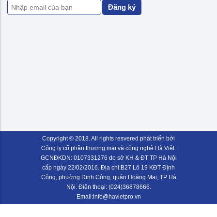
Đăng ký
Copyright © 2018. All rights resvered phát triển bởi
Công ty cổ phần thương mại và công nghệ Hà Việt.
GCNĐKDN: 0107331276 do sở KH & ĐT TP Hà Nội
cấp ngày 22/02/2016. Địa chỉ:B27 Lô 19 KĐT Định
Công, phường Định Công, quận Hoàng Mai, TP Hà
Nội. Điện thoại: (024)36878666.
Email:info@havietpro.vn