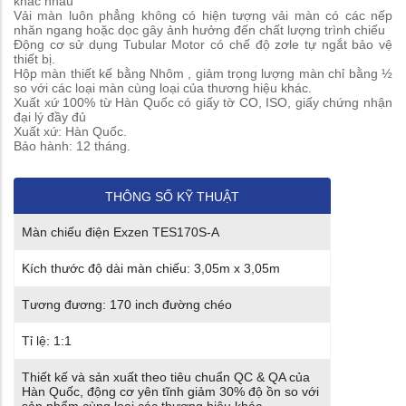
khác nhau
Vải màn luôn phẳng không có hiện tượng vải màn có các nếp
nhăn ngang hoặc dọc gây ảnh hưởng đến chất lượng trình chiếu
Động cơ sử dụng Tubular Motor có chế độ zơle tự ngắt bảo vệ
thiết bị.
Hộp màn thiết kế bằng Nhôm , giảm trọng lượng màn chỉ bằng ½
so với các loại màn cùng loại của thương hiệu khác.
Xuất xứ 100% từ Hàn Quốc có giấy tờ CO, ISO, giấy chứng nhận
đại lý đầy đủ
Xuất xứ: Hàn Quốc.
Bảo hành: 12 tháng.
THÔNG SỐ KỸ THUẬT
Màn chiếu điện Exzen TES170S-A
Kích thước độ dài màn chiếu: 3,05m x 3,05m
Tương đương: 170 inch đường chéo
Tỉ lệ: 1:1
Thiết kế và sản xuất theo tiêu chuẩn QC & QA của
Hàn Quốc, động cơ yên tĩnh giảm 30% độ ồn so với