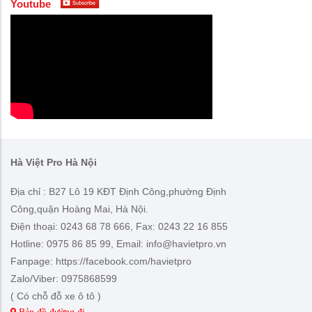
Youtube
Hà Việt Pro Hà Nội
Địa chỉ : B27 Lô 19 KĐT Định Công,phường Định
Công,quận Hoàng Mai, Hà Nội.
Điện thoại: 0243 68 78 666, Fax: 0243 22 16 855
Hotline: 0975 86 85 99, Email: info@havietpro.vn
Fanpage: https://facebook.com/havietpro
Zalo/Viber: 0975868599
( Có chỗ đỗ xe ô tô )