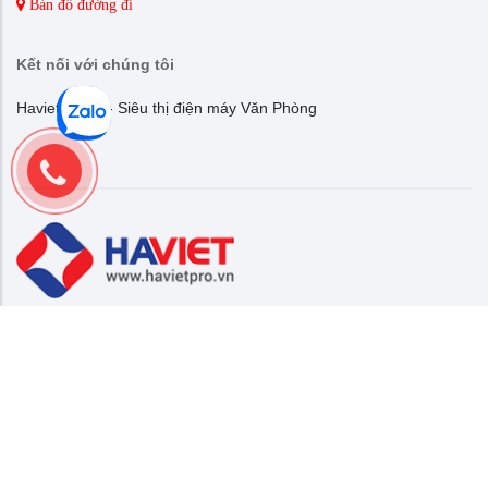
Bản đồ đường đi
Kết nối với chúng tôi
Havietpro.vn - Siêu thị điện máy Văn Phòng
Hotline: 0975 86 85 99
Đơn vị chủ quản:
CÔNG TY CỔ PHẦN THƯƠNG MẠI VÀ CÔNG NGHỆ HÀ VIỆT
Trụ sở: B27 Lô 19 KĐT Định Công,phường Định