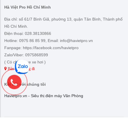
Công,quận Hoàng Mai, Hà Nội.
Điện thoại: 0243 68 78 666, Fax: 0243 22 16 855
Hotline: 0975 86 85 99, Email: info@havietpro.vn
Fanpage: https://facebook.com/havietpro
Zalo/Viber: 0975868599
( Có chỗ đỗ xe ô tô )
Bản đồ đường đi
Hà Việt Pro Hồ Chí Minh
Địa chỉ: số 61/7 Bình Giã, phường 13, quận Tân Bình, Thành phố
Hồ Chí Minh.
Điện thoại: 028.38130866
Hotline: 0975 86 85 99, Email: info@havietpro.vn
Fanpage: https://facebook.com/havietpro
Zalo/Viber: 0975868599
( Có chỗ đỗ xe xe hơi )
Bản đồ đường đi